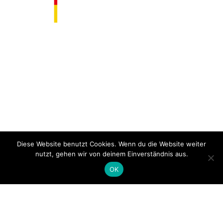
Diese Website benutzt Cookies. Wenn du die Website weiter
nutzt, gehen wir von deinem Einverständnis aus.
OK
Warnung: Bitte verwenden Sie für ein optimales
Nutzungserlebnis den Chrome-Browser. Bei der
Nutzung von kann es zu Fehlern in der Funktionalität
und Darstellung kommen.